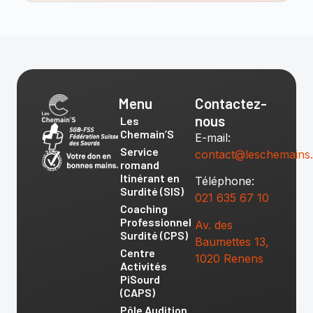
Menu
Contactez-
nous
Les
Chemain’S
E-mail:
Service
contact@leschemains
romand
Itinérant en
Téléphone:
Surdité (SIS)
021 635 67 10
Coaching
Professionnel
Av. des
Surdité (CPS)
Baumettes 13,
Centre
1020 Renens
Activités
PiSourd
(CAPS)
Pôle Audition